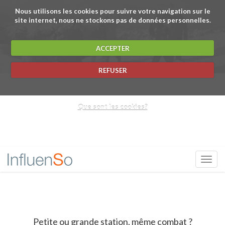
Nous utilisons les cookies pour suivre votre navigation sur le
convaincre
site internet, nous ne stockons pas de données personnelles.
ACCEPTER
influencer
REFUSER
convaincre
Que sont les cookies?
communiquer
influencer
Toggl
navig
convaincre
Petite ou grande station, même combat ?