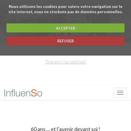
Nous utilisons les cookies pour suivre votre navigation sur le
convaincre
site internet, nous ne stockons pas de données personnelles.
ACCEPTER
influencer
REFUSER
convaincre
Que sont les cookies?
communiquer
Toggl
influencer
navig
convaincre
60 ans … et l’avenir devant soi !